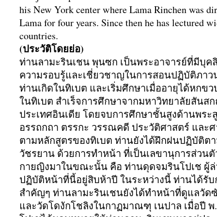
his New York center where Lama Rinchen was dire
Lama for four years. Since then he has lectured w
countries.
(ประวัติโดยย่อ)
ท่านลามะรินเชน พุนซก เป็นพระอาจารย์ที่มีบุคล
ความรอบรู้และเชี่
ยวชาญในการสอนปฏิบัติ
ภาวน
ท่านเกิดในทิเบต และเริ่มศึกษาเมื่ออายุได้
หกขวบท
ในทิเบต สำเร็จการศึกษาจากมหาวิทยาลัยสั
นสกฤ
ประเทศอินเดีย โดยจบการศึกษาชั้นสูงด้านพระส
อรรถกถา ตรรกะ วรรณคดี ประวัติศาสตร์ และ
ตามหลักสูตรของทิเบต ท่านยังได้ฝึกฝนปฏิบัติตา
วัชรยาน ด้วยการทำหน้า ที่เป็นเลขานุการส่วนต
กายญิงมาในขณะนั้น คือ ท่านดุดจมรินโปเช ผู้ล่
ปฏิบัติหน้าที่นี้อยู่สิบห้
าปี ในระหว่างนี้ ท่านได้
สำคัญๆ ท่านลามะรินเชนยังได้ทำหน้าที่
ดูแลวัดซั
และวัดโดงักโชลิงในกาฏมาณฑุ เนปาล เมื่อปี พ.