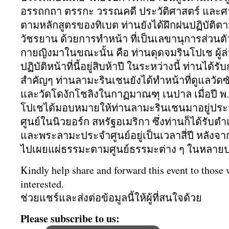
อรรถกถา ตรรกะ วรรณคดี ประวัติศาสตร์ และ
ตามหลักสูตรของทิเบต ท่านยังได้ฝึกฝนปฏิบัติตา
วัชรยาน ด้วยการทำหน้า ที่เป็นเลขานุการส่วนต
กายญิงมาในขณะนั้น คือ ท่านดุดจมรินโปเช ผู้ล่
ปฏิบัติหน้าที่นี้อยู่สิบห้
าปี ในระหว่างนี้ ท่านได้
สำคัญๆ ท่านลามะรินเชนยังได้ทำหน้าที่
ดูแลวัดซั
และวัดโดงักโชลิงในกาฏมาณฑุ เนปาล เมื่อปี พ.
โปเชได้มอบหมายให้ท่
านลามะรินเชนมาอยู่
ประ
ศูนย์ในนิ
วยอร์ก สหรัฐอเมริกา ซึ่งท่านก็ได้รับตำแ
และพระลามะประจำศูนย์
อยู่เป็นเวลาสี่ปี หลังจ
ไปเผยแผ่
ธรรมะตามศูนย์ธรรมะต่าง ๆ ในหลาย
Kindly help share and forward this event to those
interested.
ช่วยแชร์และส่งต่อข้อมูลนี้ให้
ผู้ที่สนใจด้วย
Please subscribe to us: