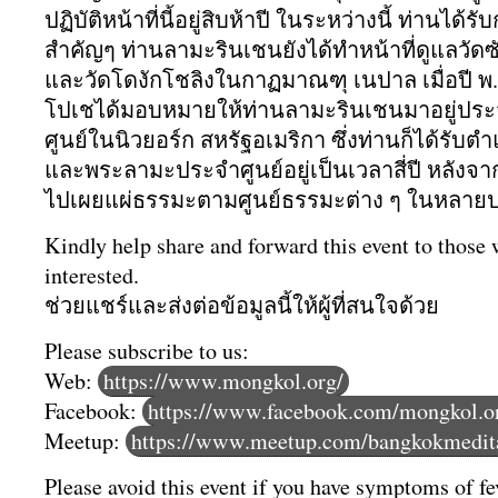
ปฏิบัติหน้าที่นี้อยู่สิบห้
าปี ในระหว่างนี้ ท่านได้
สำคัญๆ ท่านลามะรินเชนยังได้ทำหน้าที่
ดูแลวัดซั
และวัดโดงักโชลิงในกาฏมาณฑุ เนปาล เมื่อปี พ.
โปเชได้มอบหมายให้ท่
านลามะรินเชนมาอยู่
ประ
ศูนย์ในนิ
วยอร์ก สหรัฐอเมริกา ซึ่งท่านก็ได้รับตำแ
และพระลามะประจำศูนย์
อยู่เป็นเวลาสี่ปี หลังจ
ไปเผยแผ่
ธรรมะตามศูนย์ธรรมะต่าง ๆ ในหลาย
Kindly help share and forward this event to those
interested.
ช่วยแชร์และส่งต่อข้อมูลนี้ให้
ผู้ที่สนใจด้วย
Please subscribe to us:
Web:
https://www.mongkol.org/
Facebook:
https://www.facebook.com/mongkol.o
Meetup:
https://www.meetup.com/bangkokmedita
Please avoid this event if you have symptoms of fe