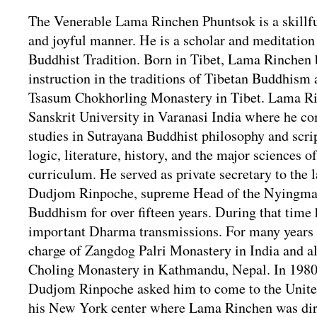
The Venerable Lama Rinchen Phuntsok is a skillful
and joyful manner. He is a scholar and meditation
Buddhist Tradition. Born in Tibet, Lama Rinchen 
instruction in the traditions of Tibetan Buddhism a
Tsasum Chokhorling Monastery in Tibet. Lama R
Sanskrit University in Varanasi India where he c
studies in Sutrayana Buddhist philosophy and scr
logic, literature, history, and the major sciences o
curriculum. He served as private secretary to the 
Dudjom Rinpoche, supreme Head of the Nyingma 
Buddhism for over fifteen years. During that time 
important Dharma transmissions. For many years
charge of Zangdog Palri Monastery in India and 
Choling Monastery in Kathmandu, Nepal. In 1980
Dudjom Rinpoche asked him to come to the United
his New York center where Lama Rinchen was dire