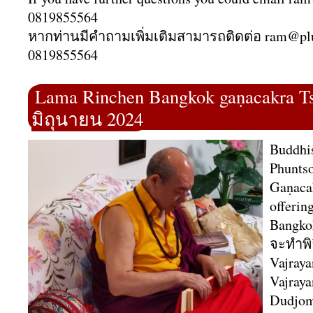
0819855564
หากท่านมีคำถามเพิ่มเติมสามารถติดต่อ ram@pl
0819855564
Lama Rinchen Bangkok gaṇacakra Ts
มิถุนายน 2024
Buddhi
Phuntso
Gaṇacak
offerin
Bangko
จะทำพิ
Vajraya
Vajraya
Dudjom