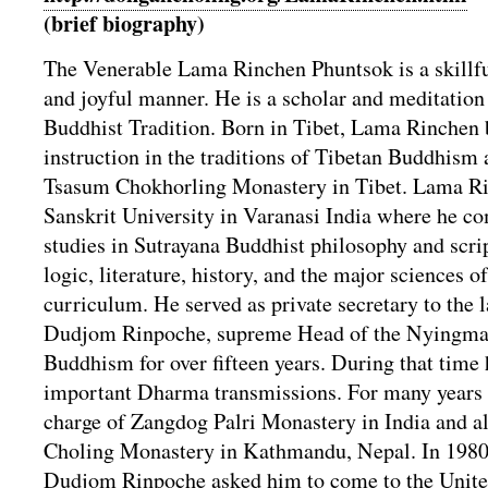
(brief biography)
The Venerable Lama Rinchen Phuntsok is a skillful
and joyful manner. He is a scholar and meditation
Buddhist Tradition. Born in Tibet, Lama Rinchen 
instruction in the traditions of Tibetan Buddhism a
Tsasum Chokhorling Monastery in Tibet. Lama R
Sanskrit University in Varanasi India where he c
studies in Sutrayana Buddhist philosophy and scr
logic, literature, history, and the major sciences o
curriculum. He served as private secretary to the 
Dudjom Rinpoche, supreme Head of the Nyingma 
Buddhism for over fifteen years. During that time 
important Dharma transmissions. For many years
charge of Zangdog Palri Monastery in India and 
Choling Monastery in Kathmandu, Nepal. In 1980
Dudjom Rinpoche asked him to come to the United