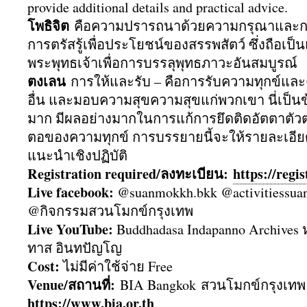
provide additional details and practical advice.
โพธิจิต
คือความปรารถนาด้
วยความกรุณาและการป
การตรัสรู้เพื่อประโยชน์
ของสรรพสัตว์ ซึ่งถือเป็น
พระพุทธเจ้าเพื่
อการบรรลุพุทธภาวะอันสมบูรณ์
ตงเลน
การให้และรับ – คือการรับความทุกข์และ
อื่น และมอบความสุขความสุขแก่พวกเขา นี่เป็นข้อ
มาก มีผลอย่างมากในการแก้การยึดติ
ดอัตตาตัวต
ตอของความทุกข์ การบรรยายนี้จะให้รายละเอียด
แนะนำเชิงปฏิบัติ
Registration required/ลงทะเบียน:
https://
regis
Live facebook:
@suanmokkh.bkk @activitiessu
@กิจกรรมสวนโมกข์กรุงเทพ
Live YouTube:
Buddhadasa Indapanno Archives
ทาส อินทปัญโญ
Cost:
ไม่มีค่าใช้จ่าย Free
Venue/สถานที่:
BIA Bangkok สวนโมกข์กรุงเทพ (
https://www.bia.or.th