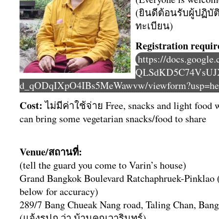
(ยินดีต้อนรับผู้ปฏิบ
ทะเบียน)
Registration requi
https://docs.google
QLSdKD5C74VsUJ
d_qODqIXpO4IBs5MeWawvw/viewform?usp=he
Cost:
ไม่มีค่าใช้จ่าย Free, snacks and light food 
can bring some vegetarian snacks/food to share
Venue/สถานที่:
(tell the guard you come to Varin’s house)
Grand Bangkok Boulevard Ratchaphruek-Pinklao (
below for accuracy)
289/7 Bang Chueak Nang road, Taling Chan, Ban
(แจ้งรปภ.ว่า บ้านคุณวารินทร์)