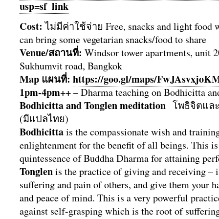
usp=sf_link
Cost:
ไม่มีค่าใช้จ่าย Free, snacks and light food 
can bring some vegetarian snacks/food to share
Venue/สถานที่:
Windsor tower apartments, unit 2
Sukhumvit road, Bangkok
Map แผนที่:
https://goo.gl/maps/
FwJAsvxjoK
1pm-4pm++
– Dharma teaching on Bodhicitta an
Bodhicitta and Tonglen meditation
โพธิจิตและ
(มีแปลไทย)
Bodhicitta
is the compassionate wish and training
enlightenment for the benefit of all beings. This i
quintessence of Buddha Dharma for attaining per
Tonglen
is the practice of giving and receiving – i
suffering and pain of others, and give them your h
and peace of mind. This is a very powerful practice
against self-grasping which is the root of sufferin