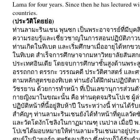
Lama for four years. Since then he has lectured w
countries.
(ประวัติโดยย่อ)
ท่านลามะรินเชน พุนซก เป็นพระอาจารย์ที่มีบุคล
ความรอบรู้และเชี่
ยวชาญในการสอนปฏิบัติ
ภาวน
ท่านเกิดในทิเบต และเริ่มศึกษาเมื่ออายุได้
หกขวบท
ในทิเบต สำเร็จการศึกษาจากมหาวิทยาลัยสั
นสกฤ
ประเทศอินเดีย โดยจบการศึกษาชั้นสูงด้านพระส
อรรถกถา ตรรกะ วรรณคดี ประวัติศาสตร์ และ
ตามหลักสูตรของทิเบต ท่านยังได้ฝึกฝนปฏิบัติตา
วัชรยาน ด้วยการทำหน้า ที่เป็นเลขานุการส่วนต
กายญิงมาในขณะนั้น คือ ท่านดุดจมรินโปเช ผู้ล่
ปฏิบัติหน้าที่นี้อยู่สิบห้
าปี ในระหว่างนี้ ท่านได้
สำคัญๆ ท่านลามะรินเชนยังได้ทำหน้าที่
ดูแลวัดซั
และวัดโดงักโชลิงในกาฏมาณฑุ เนปาล เมื่อปี พ.
โปเชได้มอบหมายให้ท่
านลามะรินเชนมาอยู่
ประ
ศูนย์ในนิ
วยอร์ก สหรัฐอเมริกา ซึ่งท่านก็ได้รับตำแ