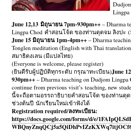
Dudjom
Lingpa 
June 12,13 มิถุนายน​ 7pm-930pm++
– Dharma t
Lingpa Chod คำสอนโจ้ด ของท่านดุดจม ลิงปะ 
June 15 มิถุนายน 1pm-4pm++
– Dharma teachin
Tonglen meditation (English with Thai translatio
สมาธิตงเลน (มีแปลไทย)
(Everyone is welcome, please register)
June 12
(ยินดีรับผู้ปฏิบัติทุกระดับ กรุณาทะเบียน)
930pm++
– Dharma teaching on Dudjom Lingpa C
continue from previous visit’s teaching, new st
นี้จะถือตามอรรถาธิ
บายคำสอนโจ้ด ของท่านดุด
ช่วงต้นปี นั
กเรียนใหม่เข้าฟังได้
Registration required/ลงทะเบียน:
https://docs.google.com/forms/
d/e/1FAIpQLS
WBQnyZnqQCj5a5QiDhPvIZzKXWq7it
jOCf