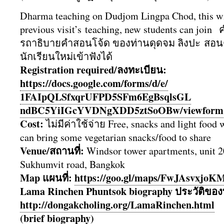
Dharma teaching on Dudjom Lingpa Chod, this wi
previous visit’s teaching, new students can joi
รถาธิ
บายคำสอนโจ้ด ของท่านดุดจม ลิงปะ สอน
นักเรียนใหม่เข้าฟังได้
Registration required/ลงทะเบียน:
https://docs.google.com/forms/
d/e/
1FAIpQLSfxqrUFPD5SFm6EgBsqlsGL
ndBC5YiIGcYVDNgXDD5ztSoOBw/
viewform
Cost:
ไม่มีค่าใช้จ่าย Free, snacks and light food 
can bring some vegetarian snacks/food to share
Venue/สถานที่:
Windsor tower apartments, unit 2
Sukhumvit road, Bangkok
Map แผนที่:
https://goo.gl/maps/
FwJAsvxjoK
Lama Rinchen Phuntsok biography ประวัติ​ข
http://dongakcholing.org/
LamaRinchen.html
(brief biography)