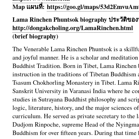
Map แผนที่:
https://goo.gl/maps/
53d2EmvuAm
Lama Rinchen Phuntsok biography ประวัติ​ข
http://dongakcholing.org/
LamaRinchen.html
(brief biography)
The Venerable Lama Rinchen Phuntsok is a skillful
and joyful manner. He is a scholar and meditation
Buddhist Tradition. Born in Tibet, Lama Rinchen 
instruction in the traditions of Tibetan Buddhism a
Tsasum Chokhorling Monastery in Tibet. Lama R
Sanskrit University in Varanasi India where he c
studies in Sutrayana Buddhist philosophy and scr
logic, literature, history, and the major sciences o
curriculum. He served as private secretary to the 
Dudjom Rinpoche, supreme Head of the Nyingma 
Buddhism for over fifteen years. During that time 