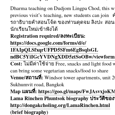
Dharma teaching on Dudjom Lingpa Chod, this wi
previous visit’s teaching, new students can joi
รถาธิ
บายคำสอนโจ้ด ของท่านดุดจม ลิงปะ สอน
นักเรียนใหม่เข้าฟังได้
Registration required/ลงทะเบียน:
https://docs.google.com/forms/
d/e/
1FAIpQLSfxqrUFPD5SFm6EgBsqlsGL
ndBC5YiIGcYVDNgXDD5ztSoOBw/
viewform
Cost:
ไม่มีค่าใช้จ่าย Free, snacks and light food 
can bring some vegetarian snacks/food to share
Venue/สถานที่:
Windsor tower apartments, unit 2
Sukhumvit road, Bangkok
Map แผนที่:
https://goo.gl/maps/
FwJAsvxjoK
Lama Rinchen Phuntsok biography ประวัติ​ข
http://dongakcholing.org/
LamaRinchen.html
(brief biography)