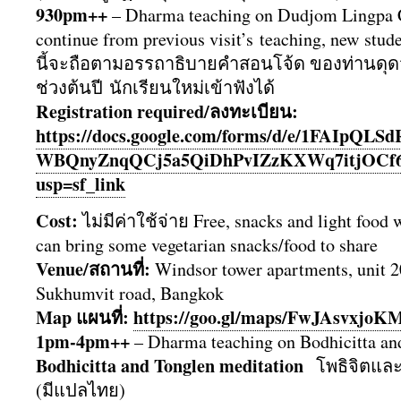
930pm++
– Dharma teaching on Dudjom Lingpa C
continue from previous visit’s teaching, new st
นี้จะถือตามอรรถาธิ
บายคำสอนโจ้ด ของท่านดุด
ช่วงต้นปี นั
กเรียนใหม่เข้าฟังได้
Registration required/ลงทะเบียน:
https://docs.google.com/forms/
d/e/1FAIpQLS
WBQnyZnqQCj5a5QiDhPvIZzKXWq7it
jOCf
usp=sf_link
Cost:
ไม่มีค่าใช้จ่าย Free, snacks and light food 
can bring some vegetarian snacks/food to share
Venue/สถานที่:
Windsor tower apartments, unit 2
Sukhumvit road, Bangkok
Map แผนที่:
https://goo.gl/maps/
FwJAsvxjoK
1pm-4pm++
– Dharma teaching on Bodhicitta an
Bodhicitta and Tonglen meditation
โพธิจิตและ
(มีแปลไทย)