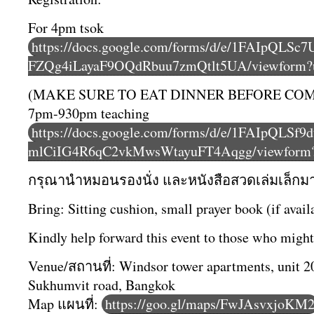
For 4pm tsok
https://docs.google.com/forms/d/e/1FAIpQLS
FZQg4iLayaF9OQdRbuu7zmQtlt5UA/viewform?u
(MAKE SURE TO EAT DINNER BEFORE COMIN
7pm-930pm teaching
https://docs.google.com/forms/d/e/1FAIpQLS
mlCiIG4R6qC2vkMwsWtayuFT4Aqgg/viewform?u
กรุ
ณานำหมอนรองนั่ง และหนังสือสวดเล่มเล็กมาด้
Bring: Sitting cushion, small prayer book (if avail
Kindly help forward this event to those who might 
Venue/สถานที่: Windsor tower apartments, unit 2
Sukhumvit road, Bangkok
Map แผนที่:
https://goo.gl/maps/FwJAsvxjoKM