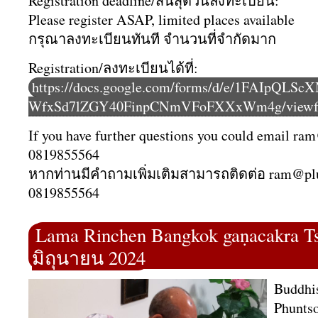
Registration deadline/สิ้นสุดวันลงทะเบียน:
Please register ASAP, limited places available
กรุณาลงทะเบียนทันที จำนวนที่จำกัดมาก
Registration/ลงทะเบียนได้ที่:
https://docs.google.com/forms/d/e/1FAIpQL
WfxSd7lZGY40FinpCNmVFoFXXxWm4g/viewfor
If you have further questions you could email ra
0819855564
หากท่านมีคำถามเพิ่มเติมสามารถติดต่อ ram@pl
0819855564
Lama Rinchen Bangkok gaṇacakra Ts
มิถุนายน 2024
Buddhi
Phuntso