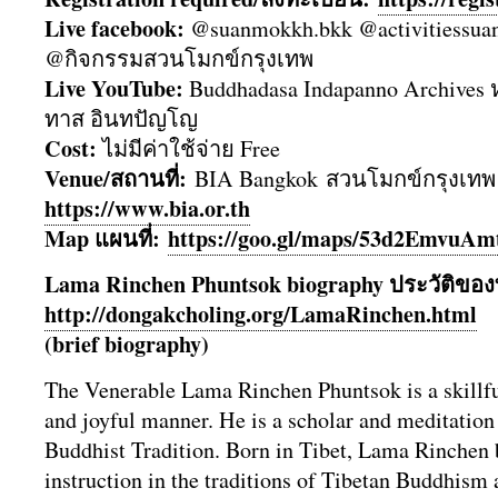
Live facebook:
@suanmokkh.bkk @activitiessu
@กิจกรรมสวนโมกข์กรุงเทพ
Live YouTube:
Buddhadasa Indapanno Archives
ทาส อินทปัญโญ
Cost:
ไม่มีค่าใช้จ่าย Free
Venue/สถานที่:
BIA Bangkok สวนโมกข์กรุงเทพ (
https://www.bia.or.th
Map แผนที่:
https://goo.gl/maps/
53d2EmvuAm
Lama Rinchen Phuntsok biography ประวัติ​ข
http://dongakcholing.org/
LamaRinchen.html
(brief biography)
The Venerable Lama Rinchen Phuntsok is a skillful
and joyful manner. He is a scholar and meditation
Buddhist Tradition. Born in Tibet, Lama Rinchen 
instruction in the traditions of Tibetan Buddhism a