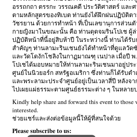
อรรถกถา ตรรกะ วรรณคดี ประวัติศาสตร์ และ
ตามหลักสูตรของทิเบต ท่านยังได้ฝึกฝนปฏิบัติตา
วัชรยาน ด้วยการทำหน้า ที่เป็นเลขานุการส่วนต
กายญิงมาในขณะนั้น คือ ท่านดุดจมรินโปเช ผู้ล่
ปฏิบัติหน้าที่นี้อยู่สิบห้
าปี ในระหว่างนี้ ท่านได้
สำคัญๆ ท่านลามะรินเชนยังได้ทำหน้าที่
ดูแลวัดซั
และวัดโดงักโชลิงในกาฏมาณฑุ เนปาล เมื่อปี พ.
โปเชได้มอบหมายให้ท่
านลามะรินเชนมาอยู่
ประ
ศูนย์ในนิ
วยอร์ก สหรัฐอเมริกา ซึ่งท่านก็ได้รับตำแ
และพระลามะประจำศูนย์
อยู่เป็นเวลาสี่ปี หลังจ
ไปเผยแผ่
ธรรมะตามศูนย์ธรรมะต่าง ๆ ในหลาย
Kindly help share and forward this event to those
interested.
ช่วยแชร์และส่งต่อข้อมูลนี้ให้
ผู้ที่สนใจด้วย
Please subscribe to us: