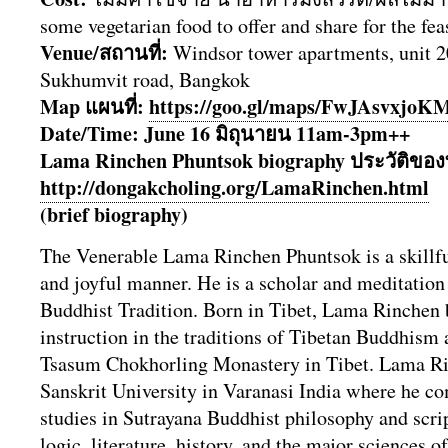
some vegetarian food to offer and share for the fe
Venue/สถานที่:
Windsor tower apartments, unit 2
Sukhumvit road, Bangkok
Map แผนที่:
https://goo.gl/maps/
FwJAsvxjoK
Date/Time: June 16 มิถุนายน 11am-3pm++
Lama Rinchen Phuntsok biography ประวัติ​ข
http://dongakcholing.org/
LamaRinchen.html
(brief biography)
The Venerable Lama Rinchen Phuntsok is a skillful
and joyful manner. He is a scholar and meditation
Buddhist Tradition. Born in Tibet, Lama Rinchen 
instruction in the traditions of Tibetan Buddhism a
Tsasum Chokhorling Monastery in Tibet. Lama R
Sanskrit University in Varanasi India where he c
studies in Sutrayana Buddhist philosophy and scr
logic, literature, history, and the major sciences o