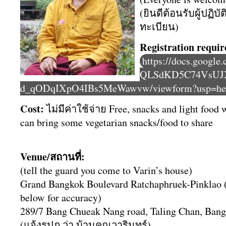
(ยินดีต้อนรับผู้ปฏิบ
ทะเบียน)
Registration requi
https://docs.google
QLSdKD5C74VsUJ
d_qODqIXpO4IBs5MeWawvw/viewform?usp=he
Cost:
ไม่มีค่าใช้จ่าย Free, snacks and light food 
can bring some vegetarian snacks/food to share
Venue/สถานที่:
(tell the guard you come to Varin’s house)
Grand Bangkok Boulevard Ratchaphruek-Pinklao (
below for accuracy)
289/7 Bang Chueak Nang road, Taling Chan, Ban
(แจ้งรปภ.ว่า บ้านคุณวารินทร์)