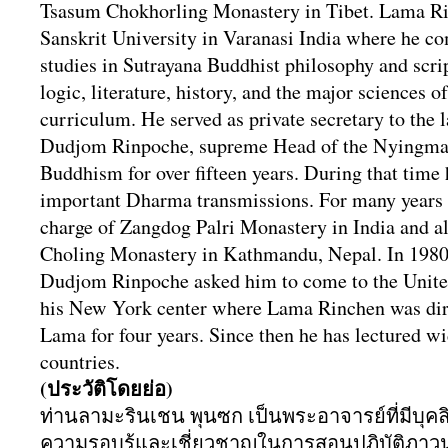
Tsasum Chokhorling Monastery in Tibet. Lama R
Sanskrit University in Varanasi India where he c
studies in Sutrayana Buddhist philosophy and scr
logic, literature, history, and the major sciences o
curriculum. He served as private secretary to the 
Dudjom Rinpoche, supreme Head of the Nyingma 
Buddhism for over fifteen years. During that time 
important Dharma transmissions. For many years
charge of Zangdog Palri Monastery in India and 
Choling Monastery in Kathmandu, Nepal. In 1980
Dudjom Rinpoche asked him to come to the United
his New York center where Lama Rinchen was dire
Lama for four years. Since then he has lectured w
countries.
(ประวัติโดยย่อ)
ท่านลามะรินเชน พุนซก เป็นพระอาจารย์ที่มีบุคล
ความรอบรู้และเชี่
ยวชาญในการสอนปฏิบัติ
ภาวน