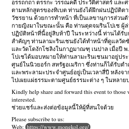
อรรถกถา ตรรกะ วรรณคดี ประวัติศาสตร์ และ
ตามหลักสูตรของทิเบต ท่านยังได้ฝึกฝนปฏิบัติตา
วัชรยาน ด้วยการทำหน้า ที่เป็นเลขานุการส่วนต
กายญิงมาในขณะนั้น คือ ท่านดุดจมรินโปเช ผู้ล่
ปฏิบัติหน้าที่นี้อยู่สิบห้
าปี ในระหว่างนี้ ท่านได้
สำคัญๆ ท่านลามะรินเชนยังได้ทำหน้าที่
ดูแลวัดซั
และวัดโดงักโชลิงในกาฏมาณฑุ เนปาล เมื่อปี พ.
โปเชได้มอบหมายให้ท่
านลามะรินเชนมาอยู่
ประ
ศูนย์ในนิ
วยอร์ก สหรัฐอเมริกา ซึ่งท่านก็ได้รับตำแ
และพระลามะประจำศูนย์
อยู่เป็นเวลาสี่ปี หลังจ
ไปเผยแผ่
ธรรมะตามศูนย์ธรรมะต่าง ๆ ในหลาย
Kindly help share and forward this event to those
interested.
ช่วยแชร์และส่งต่อข้อมูลนี้ให้
ผู้ที่สนใจด้วย
Please subscribe to us:
Web:
https://www.mongkol.org/