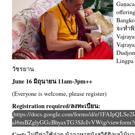
Gaṇacak
offerin
Bangko
จะทำพิ
Vajraya
Vajraya
Dudjom
Lingpa 
วัชรยาน
June 16 มิถุนายน 11am-3pm++
(Everyone is welcome, please register)
Registration required/ลงทะเบียน:
https://docs.google.com/forms/d/e/1FAIpQLS
al6mBZglyGGcBhyaxTG3SJcIvVWtg/viewform?u
Cost:
ไม่มีค่าใช้จ่าย นำอาหารมังสวิรัติ/ผลไม้มาร