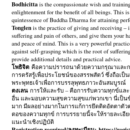
Bodhicitta
is the compassionate wish and training
enlightenment for the benefit of all beings. This i
quintessence of Buddha Dharma for attaining per
Tonglen
is the practice of giving and receiving – i
suffering and pain of others, and give them your h
and peace of mind. This is a very powerful practice
against self-grasping which is the root of sufferin
provide additional details and practical advice.
โพธิจิต
คือความปรารถนาด้
วยความกรุณาและการป
การตรัสรู้เพื่อประโยชน์
ของสรรพสัตว์ ซึ่งถือเป็น
พระพุทธเจ้าเพื่
อการบรรลุพุทธภาวะอันสมบูรณ์
ตงเลน
การให้และรับ – คือการรับความทุกข์และ
อื่น และมอบความสุขความสุขแก่พวกเขา นี่เป็นข้อ
มาก มีผลอย่างมากในการแก้การยึดติ
ดอัตตาตัวต
ตอของความทุกข์ การบรรยายนี้จะให้รายละเอียด
แนะนำเชิงปฏิบัติ
Registration required/ลงทะเบียน:
https://
regis