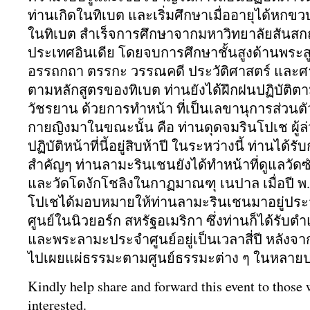
ท่านเกิดในทิเบต และเริ่มศึกษาเมื่ออายุได้
หกขวบท
ในทิเบต สำเร็จการศึกษาจากมหาวิทยาลัยสั
นสกฤ
ประเทศอินเดีย โดยจบการศึกษาชั้นสูงด้านพระส
อรรถกถา ตรรกะ วรรณคดี ประวัติศาสตร์ และ
ตามหลักสูตรของทิเบต ท่านยังได้ฝึกฝนปฏิบัติตา
วัชรยาน ด้วยการทำหน้า ที่เป็นเลขานุการส่วนต
กายญิงมาในขณะนั้น คือ ท่านดุดจมรินโปเช ผู้ล่
ปฏิบัติหน้าที่นี้อยู่สิบห้
าปี ในระหว่างนี้ ท่านได้
สำคัญๆ ท่านลามะรินเชนยังได้ทำหน้าที่
ดูแลวัดซั
และวัดโดงักโชลิงในกาฏมาณฑุ เนปาล เมื่อปี พ.
โปเชได้มอบหมายให้ท่
านลามะรินเชนมาอยู่
ประ
ศูนย์ในนิ
วยอร์ก สหรัฐอเมริกา ซึ่งท่านก็ได้รับตำแ
และพระลามะประจำศูนย์
อยู่เป็นเวลาสี่ปี หลังจ
ไปเผยแผ่
ธรรมะตามศูนย์ธรรมะต่าง ๆ ในหลาย
Kindly help share and forward this event to those
interested.