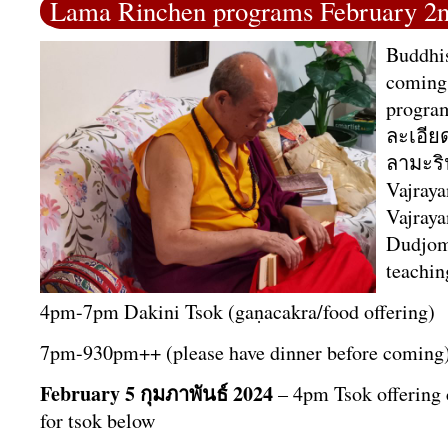
Lama Rinchen programs February 2
Buddhi
coming 
progra
ละเอี
ลามะร
Vajraya
Vajraya
Dudjom
teachin
4pm-7pm Dakini Tsok (gaṇacakra/food offering)
7p
m-930pm++ (please have dinner before coming
February 5 กุมภาพันธ์​ 2024
– 4pm Tsok offering 
for tsok below