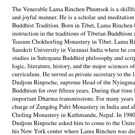
The Venerable Lama Rinchen Phuntsok is a skillful
and joyful manner. He is a scholar and meditation
Buddhist Tradition. Born in Tibet, Lama Rinchen 
instruction in the traditions of Tibetan Buddhism a
Tsasum Chokhorling Monastery in Tibet. Lama R
Sanskrit University in Varanasi India where he c
studies in Sutrayana Buddhist philosophy and scr
logic, literature, history, and the major sciences o
curriculum. He served as private secretary to the 
Dudjom Rinpoche, supreme Head of the Nyingma 
Buddhism for over fifteen years. During that time 
important Dharma transmissions. For many years
charge of Zangdog Palri Monastery in India and 
Choling Monastery in Kathmandu, Nepal. In 1980
Dudjom Rinpoche asked him to come to the United
his New York center where Lama Rinchen was dire