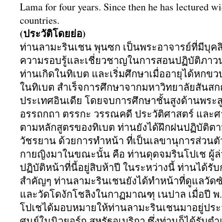
Lama for four years. Since then he has lectured w
countries.
(ประวัติโดยย่อ)
ท่านลามะรินเชน พุนซก เป็นพระอาจารย์ที่มีบุคล
ความรอบรู้และเชี่
ยวชาญในการสอนปฏิบัติ
ภาวน
ท่านเกิดในทิเบต และเริ่มศึกษาเมื่ออายุได้
หกขวบท
ในทิเบต สำเร็จการศึกษาจากมหาวิทยาลัยสั
นสกฤ
ประเทศอินเดีย โดยจบการศึกษาชั้นสูงด้านพระส
อรรถกถา ตรรกะ วรรณคดี ประวัติศาสตร์ และ
ตามหลักสูตรของทิเบต ท่านยังได้ฝึกฝนปฏิบัติตา
วัชรยาน ด้วยการทำหน้า ที่เป็นเลขานุการส่วนต
กายญิงมาในขณะนั้น คือ ท่านดุดจมรินโปเช ผู้ล่
ปฏิบัติหน้าที่นี้อยู่สิบห้
าปี ในระหว่างนี้ ท่านได้
สำคัญๆ ท่านลามะรินเชนยังได้ทำหน้าที่
ดูแลวัดซั
และวัดโดงักโชลิงในกาฏมาณฑุ เนปาล เมื่อปี พ.
โปเชได้มอบหมายให้ท่
านลามะรินเชนมาอยู่
ประ
ศูนย์ในนิ
วยอร์ก สหรัฐอเมริกา ซึ่งท่านก็ได้รับตำแ